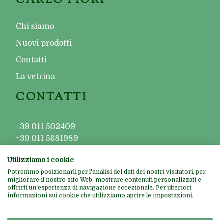
CARLO FIORI
Chi siamo
Nuovi prodotti
Contatti
La vetrina
CONTATTI
+39 011 502409
+39 011 5681989
+39 011 5681644
Utilizziamo i cookie
contatti@carlofiori.it
Potremmo posizionarli per l'analisi dei dati dei nostri visitatori, per
migliorare il nostro sito Web, mostrare contenuti personalizzati e
offrirti un'esperienza di navigazione eccezionale. Per ulteriori
informazioni sui cookie che utilizziamo aprire le impostazioni.
Carlo Fiori S.a.s. - Corso Luigi Einaudi, 1 - 10128 Torino – Pec: