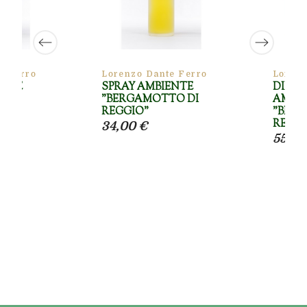
e Ferro
Lorenzo Dante Ferro
Lorenz
ENTE
SPRAY AMBIENTE
DIFFU
O"
"BERGAMOTTO DI
AMBI
REGGIO"
"BER
REGGI
34,00 €
55,00