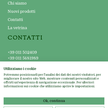
Chi siamo
Nuovi prodotti
Contatti
La vetrina
CONTATTI
+39 011 502409
+39 011 5681989
+39 011 5681644
Utilizziamo i cookie
contatti@carlofiori.it
Potremmo posizionarli per l'analisi dei dati dei nostri visitatori, per
migliorare il nostro sito Web, mostrare contenuti personalizzati e
offrirti un'esperienza di navigazione eccezionale. Per ulteriori
informazioni sui cookie che utilizziamo aprire le impostazioni.
Carlo Fiori S.a.s. - Corso Luigi Einaudi, 1 - 10128 Torino – Pec:
Ok, continua
carlofiori@kyronpec.it – P.IVA e C.F. IT 04546150014 – N. REA:
647016 – REG. IMPRESE TO 272 – 1984 – 1668