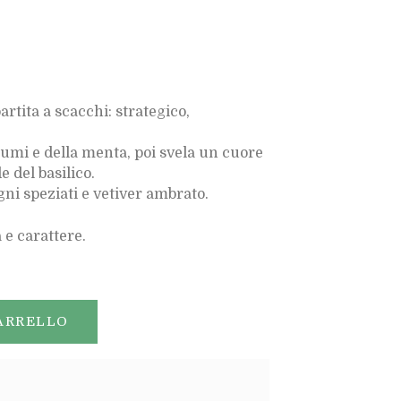
tita a scacchi: strategico,
rumi e della menta, poi svela un cuore
e del basilico.
gni speziati e vetiver ambrato.
 e carattere.
ARRELLO
iungi al confronto