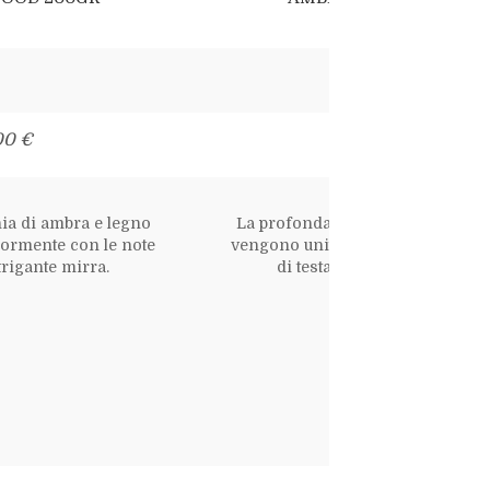
00 €
28,00 €
ia di ambra e legno
La profonda armonia di ambra e
iormente con le note
vengono unite ulteriormente con 
ntrigante mirra.
di testa dell'intrigante mirra