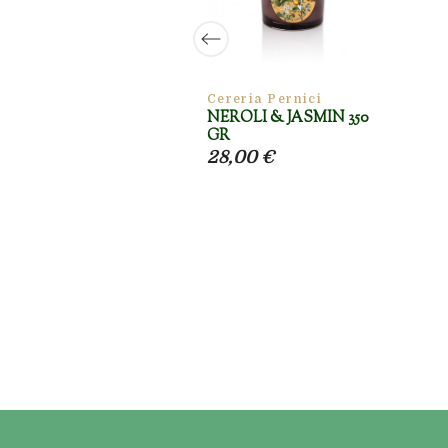
a Pernici
Cereria Pernici
AMON &
NEROLI & JASMIN 350
 350GR
GR
 €
28,00 €