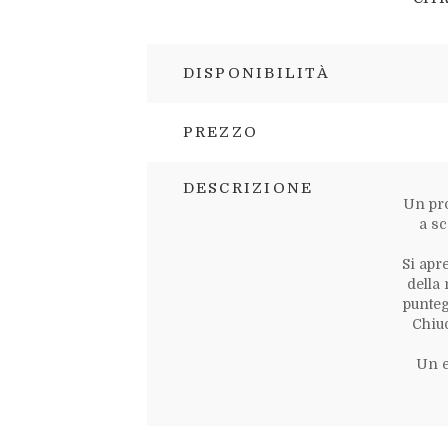
DISPONIBILITÀ
PREZZO
DESCRIZIONE
Un pr
a sc
Si apr
della 
punteg
Chiud
Un e