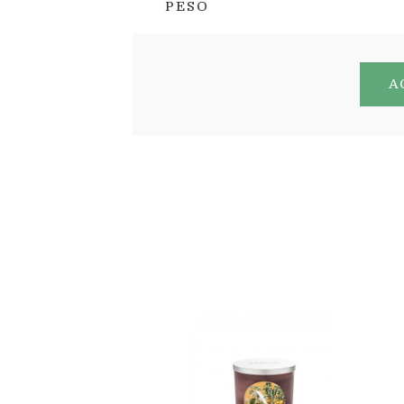
PESO
A