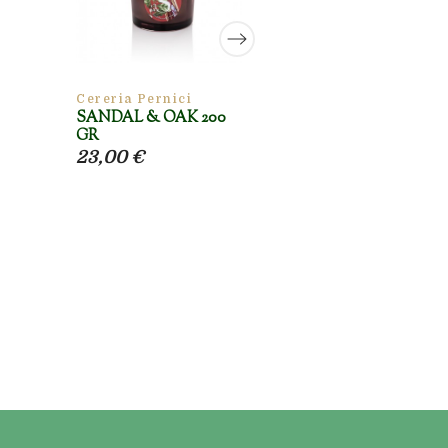
Cereria Pernici
Cereria Pernici
SANDAL & OAK 200
INCENSE &
GR
PATCHOULI 35
23,00 €
28,00 €