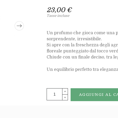
23,00 €
Tasse incluse
Un profumo che gioca come una par
sorprendente, irresistibile.
Si apre con la freschezza degli ag
floreale punteggiato dal tocco verd
Chiude con un finale deciso, tra le
Un equilibrio perfetto tra eleganza
AGGIUNGI AL C
Aggiungi ai preferiti
Agg