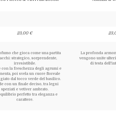
23,00 €
23,
ofumo che gioca come una partita
La profonda armon
acchi: strategico, sorprendente,
vengono unite ulter
irresistibile.
di testa dell'i
e con la freschezza degli agrumi e
menta, poi svela un cuore floreale
giato dal tocco verde del basilico.
e con un finale deciso, tra legni
speziati e vetiver ambrato.
quilibrio perfetto tra eleganza e
carattere.